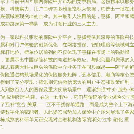
揭示了当前中国互联网保险中介市场的竞争格局。这份榜单以服
规模、科技实力、用户口碑等多维度指标为依据，筛选出一批在
新兴领域表现突出的企业。其中最引人注目的是，慧择、阿里和
讯成功跻身第一梯队，成为引领行业的三大主力。
作为一家以科技驱动的保险中介平台，慧择凭借其深厚的保险科
积累和对用户体验的创新优化，在网络投保、智能理赔等领域树
了标杆地位。榜单位居前列的不仅体现了慧择在市场上的强劲增
长，更展示出中国保险科技的弯道超车效应。与此阿里和腾讯的
围标志着两大科技巨头的保险中介业务正在同步崛起——阿里的
蚁保险通过构筑场景化的保险服务矩阵，芝麻信用、电商等核心
产得到了充分变现；腾讯则凭借微信庞大的用户生态和政策红利
入到数百万人的医保及重大疾病场景中，逐渐加强“中介-服务-体
验”的应用闭环构建。在这一过程中，它们与传统的专业保险公司
成了互补“竞合”关系——互不干扰保单通路，而是成为整个上下游
业链数字化的赋能者。以此姿态强势加入保险中介序列展现了各
栋成熟的科研单元正实现对金融机构边际的渐次“注水-融化-重
”。